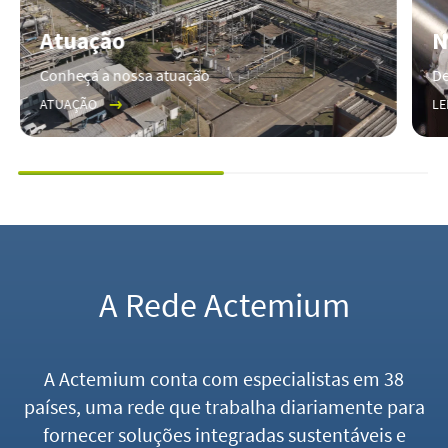
Atuação
N
Conheça a nossa atuação
De
ATUAÇÃO
LE
A Rede Actemium
A Actemium conta com especialistas em 38
países, uma rede que trabalha diariamente para
fornecer soluções integradas sustentáveis e