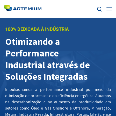
Home
100% DEDICADA À INDÚSTRIA
Otimizando a
Sobre a Actemium
Search
Performance
for:
Atividades
Industrial através de
Atuação
Soluções Integradas
Notícias
Impulsionamos a performance industrial por meio da
otimização de processos e da eficiência energética. Atuamos
Canal de Denúncias
na descarbonização e no aumento da produtividade em
setores como Óleo e Gás Onshore e Offshore, Mineração,
Ética
Metais, Indústria Pesada, Infraestrutura, Portos, Life Science