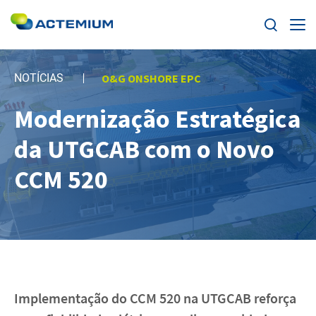
Home
NOTÍCIAS
O&G ONSHORE EPC
Sobre a Actemium
Modernização Estratégica
Search
for:
da UTGCAB com o Novo
Atividades
CCM 520
Atuação
Notícias
Canal de Denúncias
Implementação do CCM 520 na UTGCAB reforça
Ética