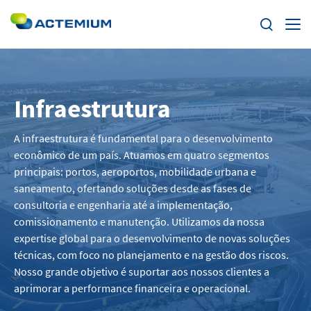
Home
Infraestrutura
Sobre a Actemium
Search
for:
A infraestrutura é fundamental para o desenvolvimento
Atividades
econômico de um país. Atuamos em quatro segmentos
principais: portos, aeroportos, mobilidade urbana e
Atuação
saneamento, ofertando soluções desde as fases de
consultoria e engenharia até a implementação,
comissionamento e manutenção. Utilizamos da nossa
Notícias
expertise global para o desenvolvimento de novas soluções
técnicas, com foco no planejamento e na gestão dos riscos.
Canal de Denúncias
Nosso grande objetivo é suportar aos nossos clientes a
aprimorar a performance financeira e operacional.
Ética