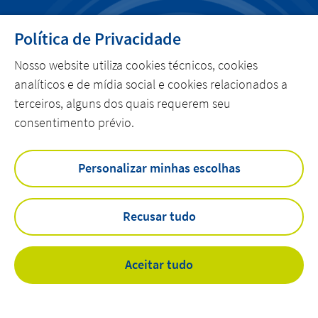
Carreira
Política de Privacidade
MENU
Nosso website utiliza cookies técnicos, cookies
POLÍTICA DE PRIVACIDADE
Contato
analíticos e de mídia social e cookies relacionados a
terceiros, alguns dos quais requerem seu
linkedin
youtube
linkedin
youtube
consentimento prévio.
Personalizar minhas escolhas
Home
Sobre a Actemium
Atividades
Recusar tudo
Atuação
Notícias
Canal de Denúncias
Aceitar tudo
Ética
©
Actemium - Razão Social: Sisnergy - Soluções e Sistemas Integrados
Ltda - CNPJ: 21.471.093/0001-02 2026