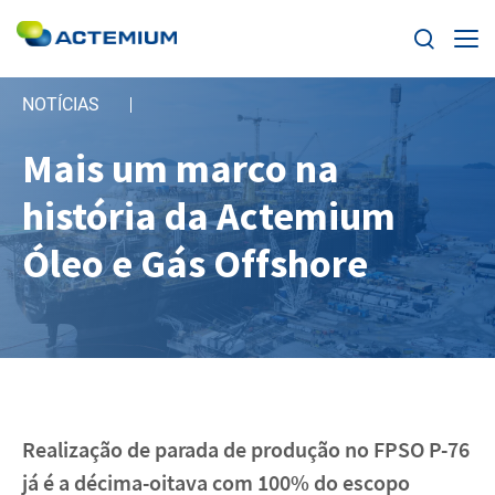
NOTÍCIAS
Home
Mais um marco na
Sobre a Actemium
Search
história da Actemium
for:
Atividades
Óleo e Gás Offshore
Atuação
Notícias
Canal de Denúncias
Realização de parada de produção no FPSO P-76
já é a décima-oitava com 100% do escopo
Ética