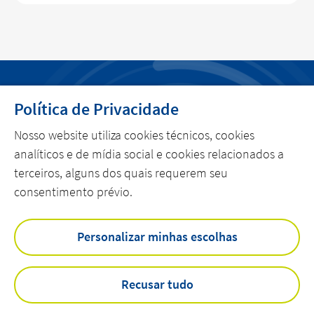
Política de Privacidade
MENU
Nosso website utiliza cookies técnicos, cookies
POLÍTICA DE PRIVACIDADE
analíticos e de mídia social e cookies relacionados a
terceiros, alguns dos quais requerem seu
linkedin
youtube
consentimento prévio.
Personalizar minhas escolhas
Home
Sobre a Actemium
Atividades
Recusar tudo
Atuação
Notícias